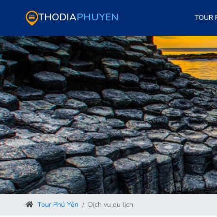
THODIA
PHUYEN
TOUR 
Tour Phú Yên
Dịch vu du lịch