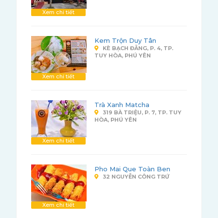
Xem chi tiết
Kem Trộn Duy Tân
KÈ BẠCH ĐẰNG, P. 4, TP.
TUY HÒA, PHÚ YÊN
Xem chi tiết
Trà Xanh Matcha
319 BÀ TRIỆU, P. 7, TP. TUY
HÒA, PHÚ YÊN
Xem chi tiết
Pho Mai Que Toàn Ben
32 NGUYỄN CÔNG TRỨ
Xem chi tiết