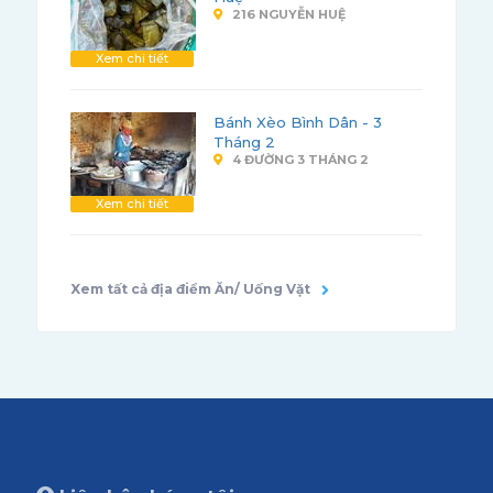
216 NGUYỄN HUỆ
Xem chi tiết
Bánh Xèo Bình Dân - 3
Tháng 2
4 ĐƯỜNG 3 THÁNG 2
Xem chi tiết
Xem tất cả địa điểm Ăn/ Uống Vặt