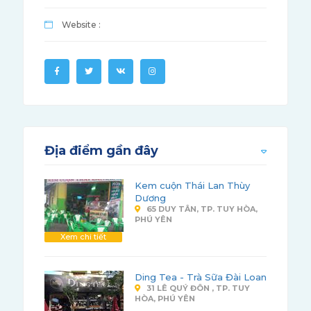
Website :
Địa điểm gần đây
Kem cuộn Thái Lan Thùy
Dương
65 DUY TÂN, TP. TUY HÒA,
PHÚ YÊN
Xem chi tiết
Ding Tea - Trà Sữa Đài Loan
31 LÊ QUÝ ĐÔN , TP. TUY
HÒA, PHÚ YÊN