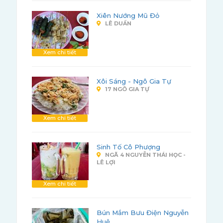
Xiên Nướng Mũ Đỏ
LÊ DUẨN
Xem chi tiết
Xôi Sáng - Ngô Gia Tự
17 NGÔ GIA TỰ
Xem chi tiết
Sinh Tố Cô Phượng
NGÃ 4 NGUYỄN THÁI HỌC -
LÊ LỢI
Xem chi tiết
Bún Mắm Bưu Điện Nguyễn
Huệ