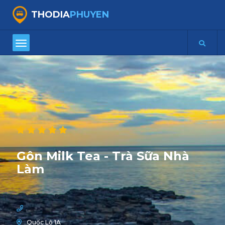
THODIA
PHUYEN
Gôn Milk Tea - Trà Sữa Nhà
Làm
Quốc Lộ 1A