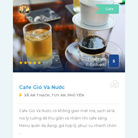
Cafe
Tuyệt vời
5
(1 đánh giá)
Cafe Gió Và Nước
XÃ AN THẠCH, TUY AN, PHÚ YÊN
Cafe Gió Và Nước có không gian mát mẻ, sạch sẽ là
nơi lý tưởng để thư giãn và nhâm nhi cafe sáng.
Menu quán đa dạng, giá hợp lý, phục vụ nhanh chón
...