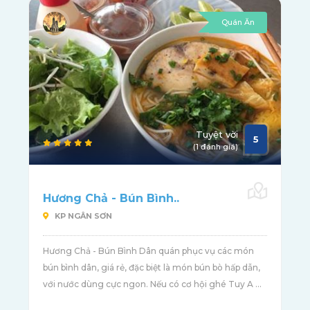
Quán Ăn
Tuyệt vời
5
(1 đánh giá)
Hương Chả - Bún Bình..
KP NGÂN SƠN
Hương Chả - Bún Bình Dân quán phục vụ các món
bún bình dân, giá rẻ, đặc biệt là món bún bò hấp dẫn,
với nước dùng cực ngon. Nếu có cơ hội ghé Tuy A ...