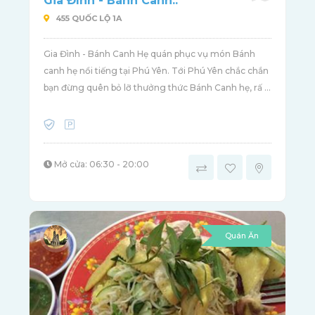
Gia Đình - Bánh Canh..
455 QUỐC LỘ 1A
Gia Đình - Bánh Canh Hẹ quán phục vụ món Bánh
canh hẹ nổi tiếng tại Phú Yên. Tới Phú Yên chắc chắn
bạn đừng quên bỏ lỡ thưởng thức Bánh Canh hẹ, rấ ...
Mở cửa: 06:30 - 20:00
Quán Ăn