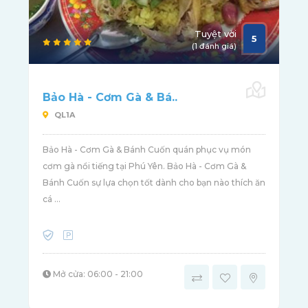
Tuyệt vời
5
(1 đánh giá)
Bảo Hà - Cơm Gà & Bá..
QL1A
Bảo Hà - Cơm Gà & Bánh Cuốn quán phục vụ món
cơm gà nổi tiếng tại Phú Yên. Bảo Hà - Cơm Gà &
Bánh Cuốn sự lựa chọn tốt dành cho bạn nào thích ăn
cá ...
Mở cửa: 06:00 - 21:00