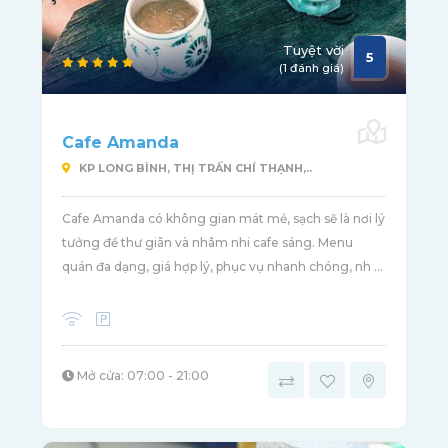
Tuyệt vời
5
(1 đánh giá)
Cafe Amanda
KP LONG BÌNH, THỊ TRẤN CHÍ THẠNH,..
Cafe Amanda có không gian mát mẻ, sạch sẽ là nơi lý
tưởng để thư giãn và nhâm nhi cafe sáng. Menu
quán đa dạng, giá hợp lý, phục vụ nhanh chóng, nh ...
Mở cửa: 07:00 - 21:00