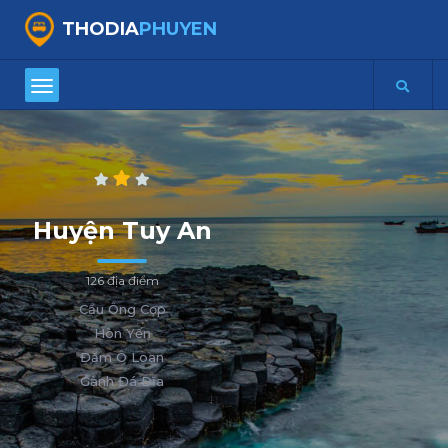
THODIA
PHUYEN
Huyện Tuy An
126 địa điểm
Cầu Ông Cọp
Hòn Yến
Đầm Ô Loan
Gành Đá Dĩa