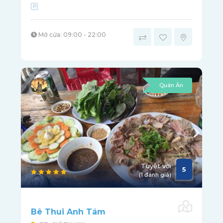
Mở cửa: 09:00 - 22:00
Quán Ăn
Tuyệt vời
5
(1 đánh giá)
Bê Thui Anh Tám