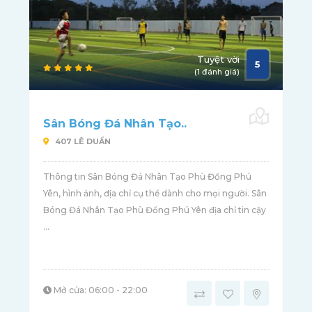
Tuyệt vời
5
(1 đánh giá)
Sân Bóng Đá Nhân Tạo..
407 LÊ DUẨN
Thông tin Sân Bóng Đá Nhân Tạo Phù Đổng Phú
Yên, hình ảnh, địa chỉ cụ thể dành cho mọi người. Sân
Bóng Đá Nhân Tạo Phù Đổng Phú Yên địa chỉ tin cậy
...
Mở cửa: 06:00 - 22:00