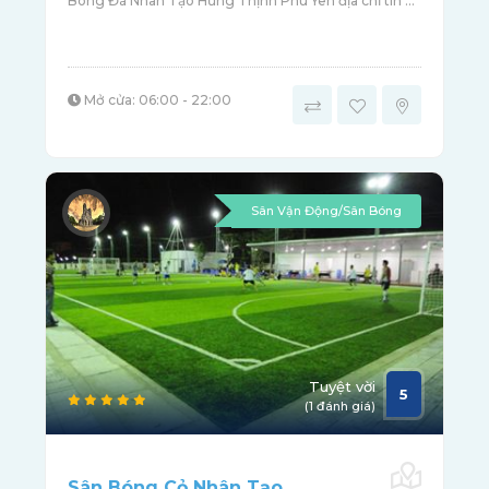
Bóng Đá Nhân Tạo Hưng Thịnh Phú Yên địa chỉ tin ...
Mở cửa: 06:00 - 22:00
Sân Vận Động/Sân Bóng
Tuyệt vời
5
(1 đánh giá)
Sân Bóng Cỏ Nhân Tạo..