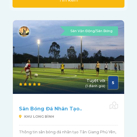
Tìm kiếm
Sân Vận Động/Sân Bóng
Tuyệt vời
5
(1 đánh giá)
Sân Bóng Đá Nhân Tạo..
KHU LONG BÌNH
Thông tin sân bóng đá nhân tạo Tân Giang Phú Yên,