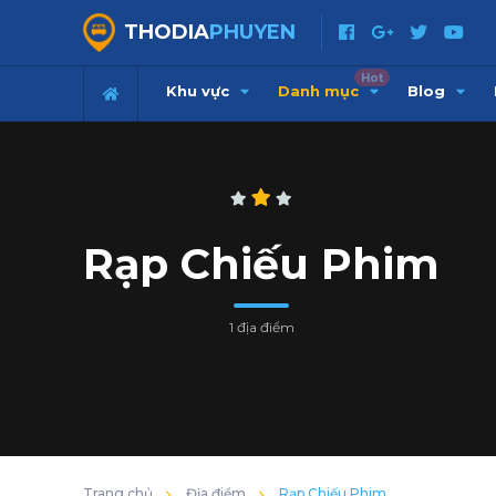
THODIA
PHUYEN
Hot
Khu vực
Danh mục
Blog
Rạp Chiếu Phim
1 địa điểm
Trang chủ
Địa điểm
Rạp Chiếu Phim