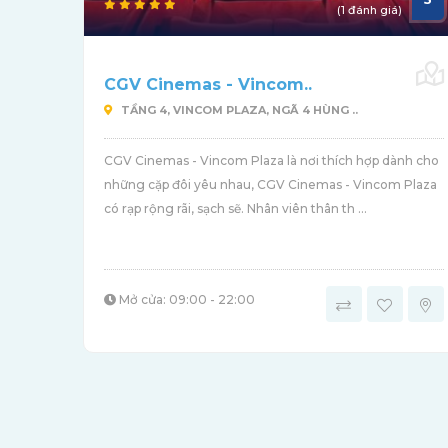
(1 đánh giá)
CGV Cinemas - Vincom..
TẦNG 4, VINCOM PLAZA, NGÃ 4 HÙNG ..
CGV Cinemas - Vincom Plaza là nơi thích hợp dành cho
những cặp đôi yêu nhau, CGV Cinemas - Vincom Plaza
có rạp rộng rãi, sạch sẽ. Nhân viên thân th ...
Mở cửa: 09:00 - 22:00