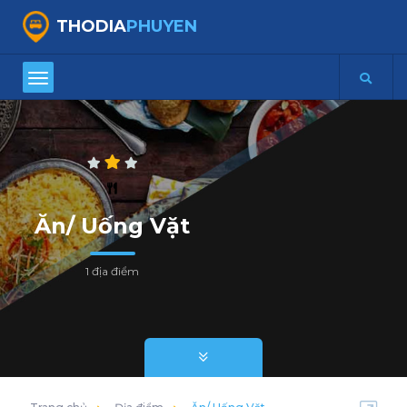
THODIA
PHUYEN
Ăn/ Uống Vặt
1 địa điểm