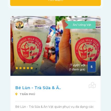
Ăn/ Uống Vặt
Tuyệt vời
5
(1 đánh giá)
Bé Lùn - Trà Sữa & Ă..
TRẦN PHÚ
Bé Lùn - Trà Sữa & Ăn Vặt quán phục vụ đa dạng các