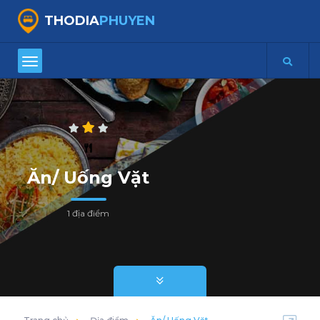
THODIA
PHUYEN
Ăn/ Uống Vặt
1 địa điểm