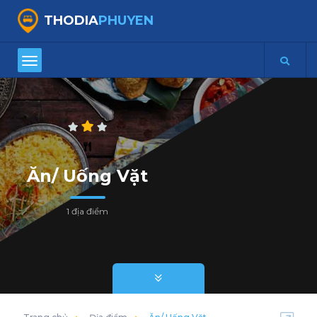
THODIA
PHUYEN
Ăn/ Uống Vặt
1 địa điểm