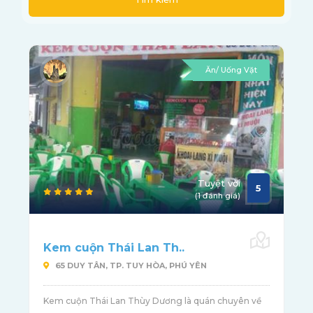
Ăn/ Uống Vặt
Tuyệt vời
5
(1 đánh giá)
Kem cuộn Thái Lan Th..
65 DUY TÂN, TP. TUY HÒA, PHÚ YÊN
Kem cuộn Thái Lan Thùy Dương là quán chuyên về