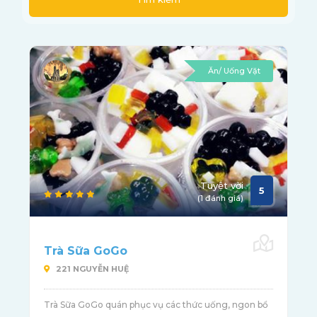
Ăn/ Uống Vặt
Tuyệt vời
5
(1 đánh giá)
Trà Sữa GoGo
221 NGUYỄN HUỆ
Trà Sữa GoGo quán phục vụ các thức uống, ngon bổ