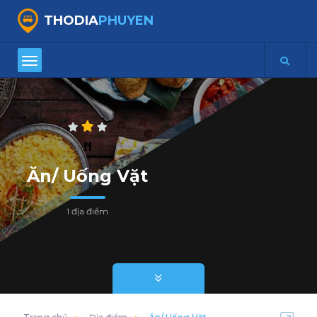
THODIA
PHUYEN
Ăn/ Uống Vặt
1 địa điểm