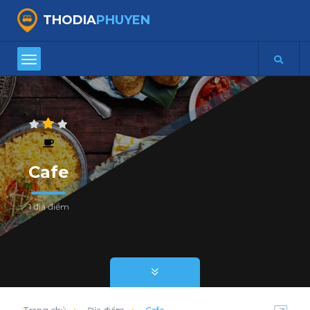
THODIA
PHUYEN
Cafe
1 địa điểm