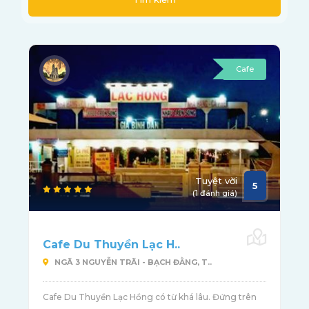
Cafe
Tuyệt vời
5
(1 đánh giá)
Cafe Du Thuyền Lạc H..
NGÃ 3 NGUYỄN TRÃI - BẠCH ĐẰNG, T..
Cafe Du Thuyền Lạc Hồng có từ khá lâu. Đứng trên