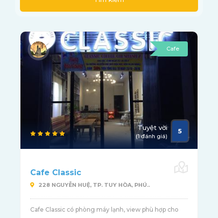
Cafe
Tuyệt vời
5
(1 đánh giá)
Cafe Classic
228 NGUYỄN HUỆ, TP. TUY HÒA, PHÚ..
Cafe Classic có phòng máy lạnh, view phù hợp cho