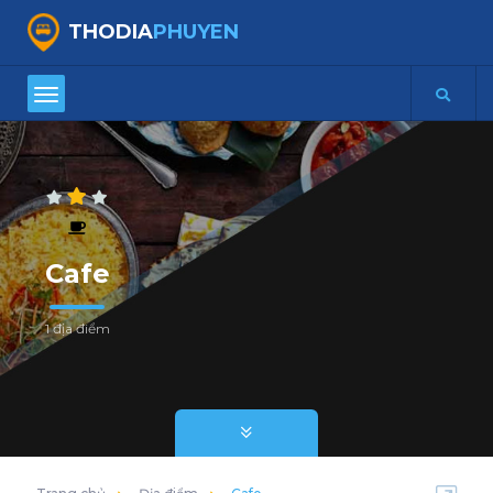
THODIA
PHUYEN
Cafe
1 địa điểm