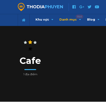
THODIA
PHUYEN
Hot
Khu vực
Danh mục
Blog
Cafe
1 địa điểm