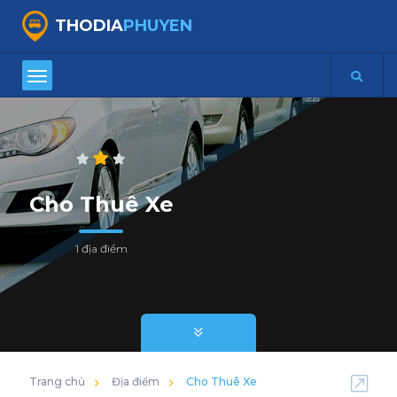
THODIA
PHUYEN
Cho Thuê Xe
1 địa điểm
Trang chủ
Địa điểm
Cho Thuê Xe