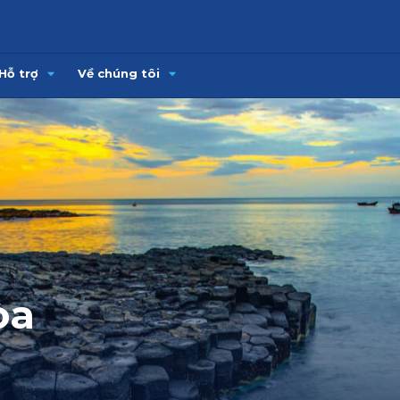
Hỗ trợ
Về chúng tôi
òa