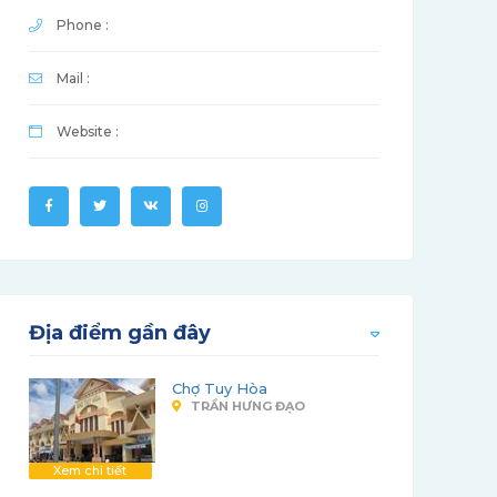
Phone :
Mail :
Website :
Địa điểm gần đây
Chợ Tuy Hòa
TRẦN HƯNG ĐẠO
Xem chi tiết