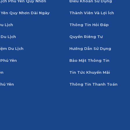
Lịch Phú Yên Quy Nhơn
Điều Khoản Sử Dụng
 Yên Quy Nhơn Dài Ngày
Thành Viên Và Lợi Ích
Du Lịch
Thông Tin Hỏi Đáp
 Du Lịch
Quyền Riêng Tư
iệm Du Lịch
Hướng Dẫn Sử Dụng
Phú Yên
Bảo Mật Thông Tin
ên
Tin Tức Khuyến Mãi
Phú Yên
Thông Tin Thanh Toán