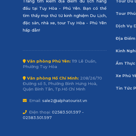
Trang tìm kiếm địa điểm du lịch hàng
Tour Du 
đầu tại Tuy Hòa - Phú Yên. Bạn có thể
Tour Phú
tìm thấy mọi thứ từ kinh nghiệm Du Lịch,
đặc sản, nhà xe, tour Tuy Hòa - Phú Yên
Dịch Vụ 
hấp dẫn!
Địa Điểm
Kinh Ngh
Văn phòng Phú Yên:
119 Lê Duẩn,
Ẩm Thực 
Phường Tuy Hòa
Xe Phú Y
Văn phòng Hồ Chí Minh:
208/26/70
Đường số 5, Phường Bình Hưng Hoà,
Tin Tức 
Quận Bình Tân, Tp.Hồ Chí Minh
Email:
sale2@alphatourist.vn
Điện thoại:
02583.501.597 -
02583.501.597