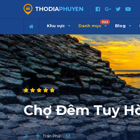
THODIA
PHUYEN
Hot
Khu vực
Danh mục
Blog
Chợ Đêm Tuy H
Trần Phú