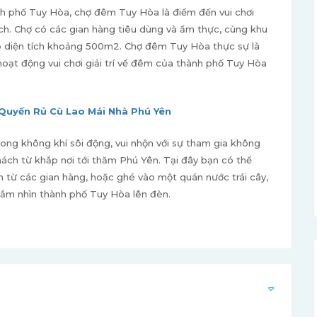
h phố Tuy Hòa, chợ đêm Tuy Hòa là điểm đến vui chơi
h. Chợ có các gian hàng tiêu dùng và ẩm thực, cùng khu
 có diện tích khoảng 500m2. Chợ đêm Tuy Hòa thực sự là
ạt động vui chơi giải trí về đêm của thành phố Tuy Hòa
Quyến Rủ Cù Lao Mái Nhà Phú Yên
ng không khí sôi động, vui nhộn với sự tham gia không
ách từ khắp nơi tới thăm Phú Yên. Tại đây bạn có thể
 từ các gian hàng, hoặc ghé vào một quán nước trái cây,
ắm nhìn thành phố Tuy Hòa lên đèn.