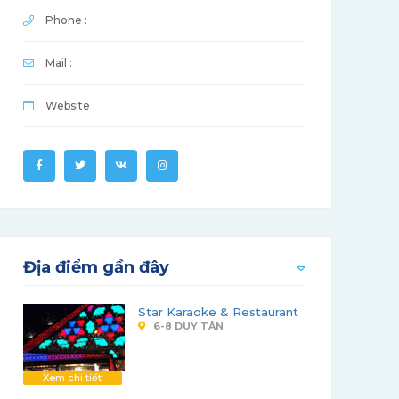
Phone :
Mail :
Website :
Địa điểm gần đây
Star Karaoke & Restaurant
6-8 DUY TÂN
Xem chi tiết