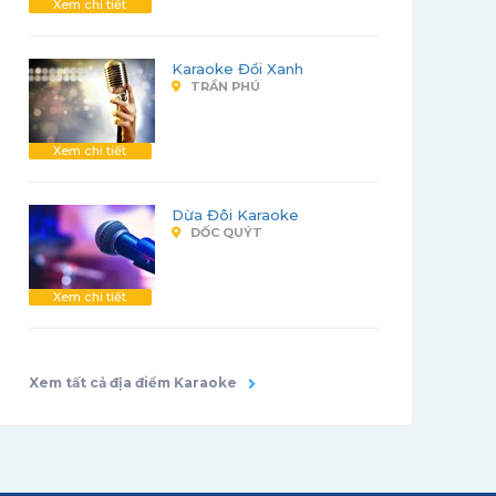
Xem chi tiết
Karaoke Đồi Xanh
TRẦN PHÚ
Xem chi tiết
Dừa Đôi Karaoke
DỐC QUÝT
Xem chi tiết
Xem tất cả địa điểm Karaoke