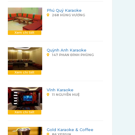
Phú Quý Karaoke
268 HÙNG VƯƠNG
Xem chi tiết
Quỳnh Anh Karaoke
147 PHAN ĐÌNH PHÙNG
Xem chi tiết
Vĩnh Karaoke
11 NGUYỄN HUỆ
Xem chi tiết
Gold Karaoke & Coffee
86 YERSIN