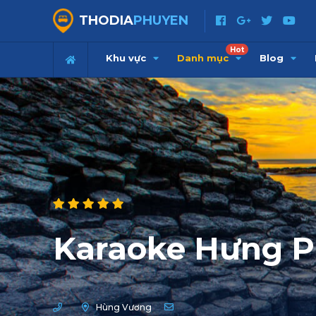
THODIA
PHUYEN
Hot
Khu vực
Danh mục
Blog
Karaoke Hưng 
Hùng Vương