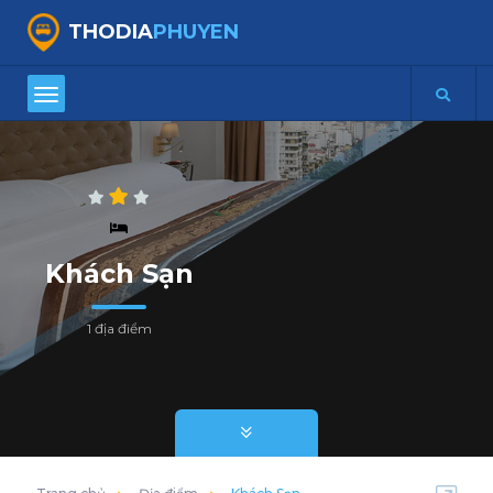
THODIA
PHUYEN
Khách Sạn
1 địa điểm