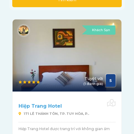
Khách Sạn
Tuyệt vời
5
(1 đánh giá)
Hiệp Trang Hotel
171 LÊ THÁNH TÔN, TP. TUY HÒA, P..
Hiệp Trang Hotel được trang trí với không gian ấm