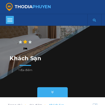
THODIA
PHUYEN
Khách Sạn
1 địa điểm