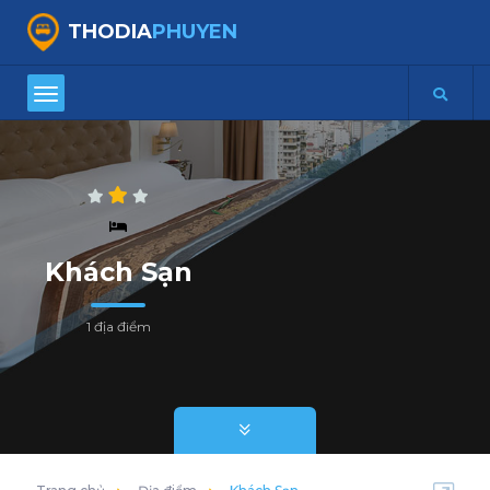
THODIA
PHUYEN
Khách Sạn
1 địa điểm