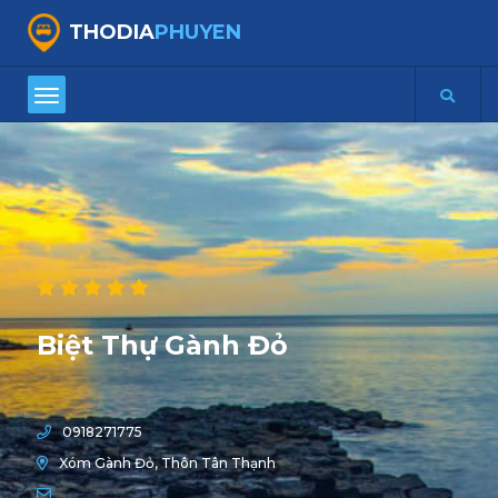
THODIA
PHUYEN
Biệt Thự Gành Đỏ
0918271775
Xóm Gành Đỏ, Thôn Tân Thạnh