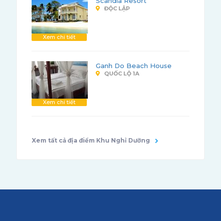
Scandia Resort
ĐỘC LẬP
Xem chi tiết
Ganh Do Beach House
QUỐC LỘ 1A
Xem chi tiết
Xem tất cả địa điểm Khu Nghỉ Dưỡng