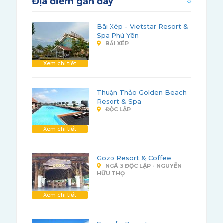
Địa điểm gần đây
Bãi Xép - Vietstar Resort &
Spa Phú Yên
BÃI XÉP
Xem chi tiết
Thuận Thảo Golden Beach
Resort & Spa
ĐỘC LẬP
Xem chi tiết
Gozo Resort & Coffee
NGÃ 3 ĐỘC LẬP - NGUYỄN
HỮU THỌ
Xem chi tiết