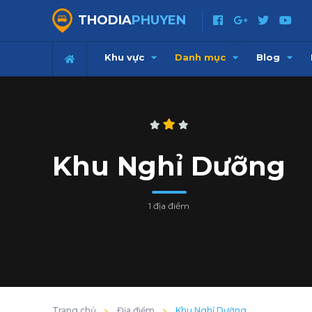
THODIA
PHUYEN
Hot
Khu vực
Danh mục
Blog
Khu Nghỉ Dưỡng
1 địa điểm
Trang chủ
Địa điểm
Khu Nghỉ Dưỡng