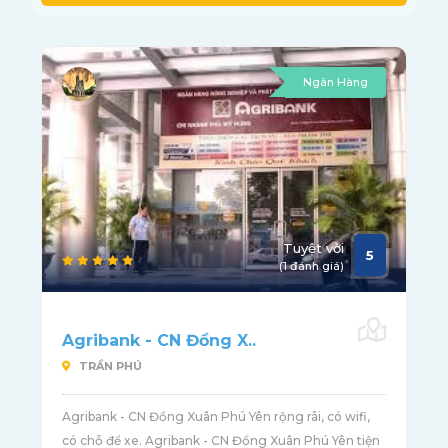
Ngân Hàng
Tuyệt vời
5
(1 đánh giá)
Agribank - CN Đồng X..
TRẦN PHÚ
Agribank - CN Đồng Xuân Phú Yên rộng rãi, có wifi,
có chỗ để xe. Agribank - CN Đồng Xuân Phú Yên tiện