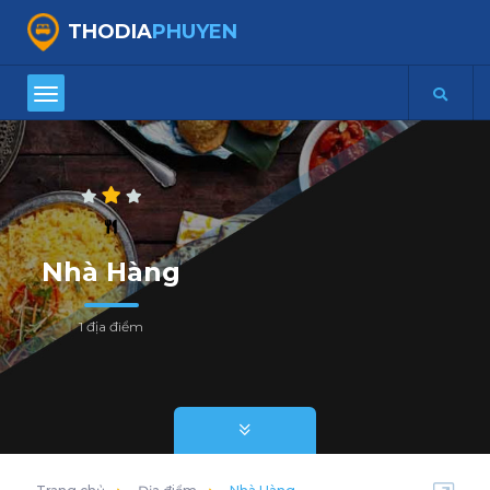
THODIA
PHUYEN
Nhà Hàng
1 địa điểm