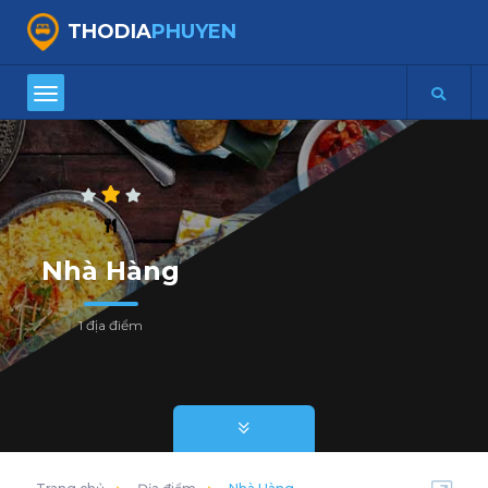
THODIA
PHUYEN
Nhà Hàng
1 địa điểm