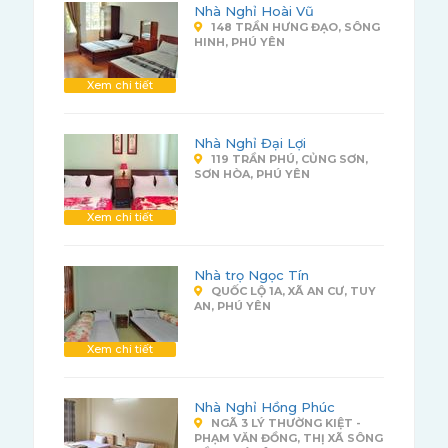
Nhà Nghỉ Hoài Vũ
148 TRẦN HƯNG ĐẠO, SÔNG
HINH, PHÚ YÊN
Xem chi tiết
Nhà Nghỉ Đại Lợi
119 TRẦN PHÚ, CỦNG SƠN,
SƠN HÒA, PHÚ YÊN
Xem chi tiết
Nhà trọ Ngọc Tín
QUỐC LỘ 1A, XÃ AN CƯ, TUY
AN, PHÚ YÊN
Xem chi tiết
Nhà Nghỉ Hồng Phúc
NGÃ 3 LÝ THƯỜNG KIỆT -
PHẠM VĂN ĐỒNG, THỊ XÃ SÔNG