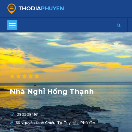
THODIA
PHUYEN
Nhà Nghỉ Hồng Thạnh
0902084161
66 Nguyễn Đình Chiểu, Tp. Tuy Hòa, Phú Yên