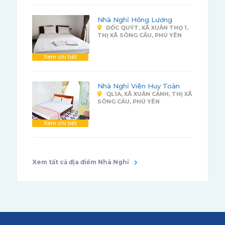
Nhà Nghỉ Hồng Lương
DỐC QUÝT, XÃ XUÂN THỌ 1,
THỊ XÃ SÔNG CẦU, PHÚ YÊN
Xem chi tiết
Nhà Nghỉ Viên Huy Toàn
QL1A, XÃ XUÂN CẢNH, THỊ XÃ
SÔNG CẦU, PHÚ YÊN
Xem chi tiết
Xem tất cả địa điểm Nhà Nghỉ