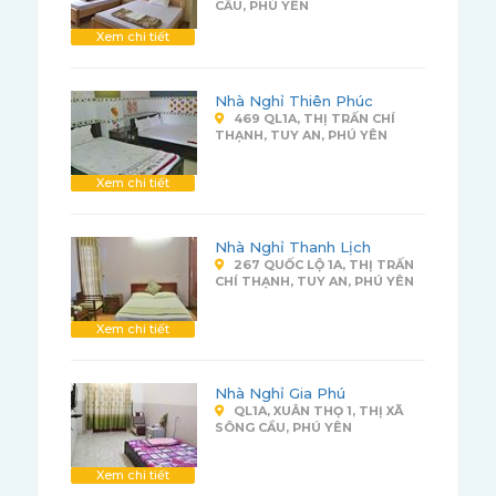
CẦU, PHÚ YÊN
Xem chi tiết
Nhà Nghỉ Thiên Phúc
469 QL1A, THỊ TRẤN CHÍ
THẠNH, TUY AN, PHÚ YÊN
Xem chi tiết
Nhà Nghỉ Thanh Lịch
267 QUỐC LỘ 1A, THỊ TRẤN
CHÍ THẠNH, TUY AN, PHÚ YÊN
Xem chi tiết
Nhà Nghỉ Gia Phú
QL1A, XUÂN THỌ 1, THỊ XÃ
SÔNG CẦU, PHÚ YÊN
Xem chi tiết