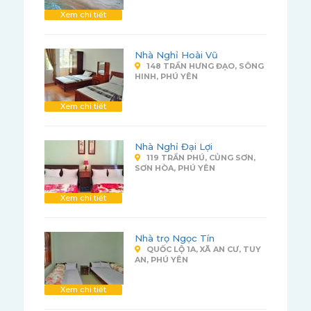
Xem chi tiết
Nhà Nghỉ Hoài Vũ
148 TRẦN HƯNG ĐẠO, SÔNG
HINH, PHÚ YÊN
Xem chi tiết
Nhà Nghỉ Đại Lợi
119 TRẦN PHÚ, CỦNG SƠN,
SƠN HÒA, PHÚ YÊN
Xem chi tiết
Nhà trọ Ngọc Tín
QUỐC LỘ 1A, XÃ AN CƯ, TUY
AN, PHÚ YÊN
Xem chi tiết