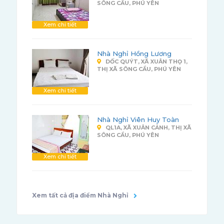
SÔNG CẦU, PHÚ YÊN
Xem chi tiết
Nhà Nghỉ Hồng Lương
DỐC QUÝT, XÃ XUÂN THỌ 1,
THỊ XÃ SÔNG CẦU, PHÚ YÊN
Xem chi tiết
Nhà Nghỉ Viên Huy Toàn
QL1A, XÃ XUÂN CẢNH, THỊ XÃ
SÔNG CẦU, PHÚ YÊN
Xem chi tiết
Xem tất cả địa điểm Nhà Nghỉ