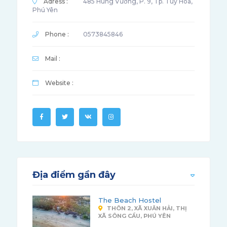
Adress :
485 Hùng Vương, P. 9, Tp. Tuy Hòa,
Phú Yên
Phone :
0573845846
Mail :
Website :
Địa điểm gần đây
The Beach Hostel
THÔN 2, XÃ XUÂN HẢI, THỊ
XÃ SÔNG CẦU, PHÚ YÊN