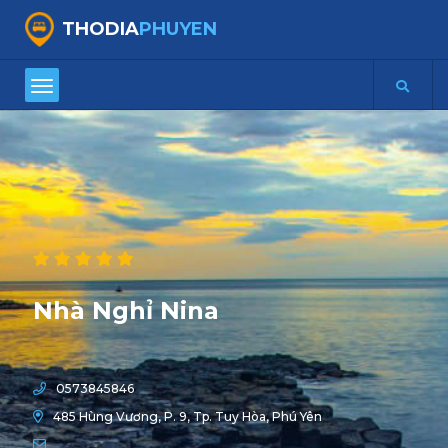
THODIA
PHUYEN
Nhà Nghỉ Nina
0573845846
485 Hùng Vương, P. 9, Tp. Tuy Hòa, Phú Yên