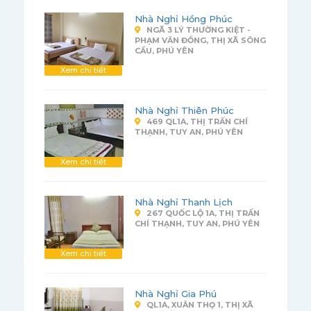
Nhà Nghỉ Hồng Phúc
NGÃ 3 LÝ THƯỜNG KIỆT -
PHẠM VĂN ĐỒNG, THỊ XÃ SÔNG
CẦU, PHÚ YÊN
Xem chi tiết
Nhà Nghỉ Thiên Phúc
469 QL1A, THỊ TRẤN CHÍ
THẠNH, TUY AN, PHÚ YÊN
Xem chi tiết
Nhà Nghỉ Thanh Lịch
267 QUỐC LỘ 1A, THỊ TRẤN
CHÍ THẠNH, TUY AN, PHÚ YÊN
Xem chi tiết
Nhà Nghỉ Gia Phú
QL1A, XUÂN THỌ 1, THỊ XÃ