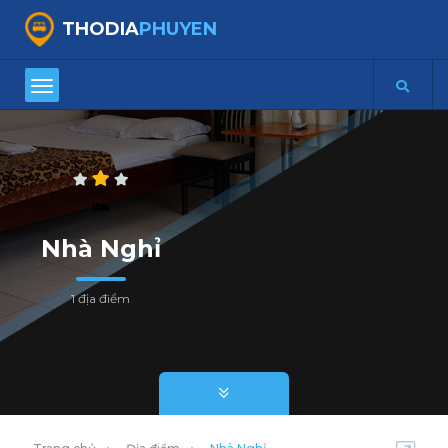
THODIA
PHUYEN
Nhà Nghỉ
1 địa điểm