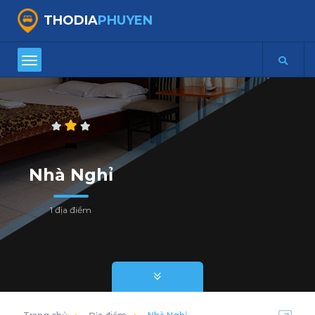
THODIA
PHUYEN
Nhà Nghỉ
1 địa điểm