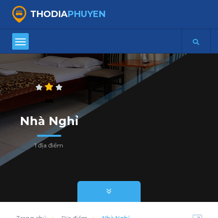
THODIA
PHUYEN
Nhà Nghỉ
1 địa điểm