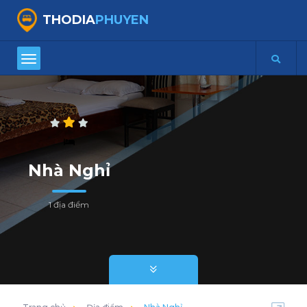
THODIA
PHUYEN
Nhà Nghỉ
1 địa điểm