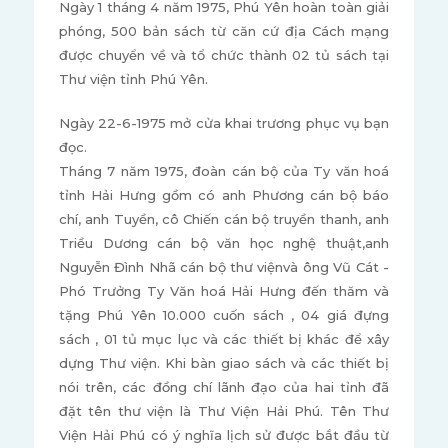
Ngày 1 tháng 4 năm 1975, Phú Yên hoàn toàn giải
phóng, 500 bản sách từ căn cứ địa Cách mạng
được chuyển về và tổ chức thành 02 tủ sách tại
Thư viện tỉnh Phú Yên.
Ngày 22-6-1975 mở cửa khai trương phục vụ bạn
đọc.
Tháng 7 năm 1975, đoàn cán bộ của Ty văn hoá
tỉnh Hải Hưng gồm có anh Phương cán bộ báo
chí, anh Tuyền, cô Chiến cán bộ truyền thanh, anh
Triều Dương cán bộ văn học nghệ thuật,anh
Nguyễn Đình Nhã cán bộ thư việnvà ông Vũ Cát -
Phó Trưởng Ty Văn hoá Hải Hưng đến thăm và
tặng Phú Yên 10.000 cuốn sách , 04 giá đựng
sách , 01 tủ mục lục và các thiết bị khác để xây
dựng Thư viện. Khi bàn giao sách và các thiết bị
nói trên, các đồng chí lãnh đạo của hai tỉnh đã
đặt tên thư viện là Thư Viện Hải Phú. Tên Thư
Viện Hải Phú có ý nghĩa lịch sử được bắt đầu từ