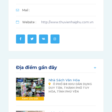
Mail :
Website :
http://www.thuvienhaiphu.com.vn
Địa điểm gần đây
Nhà Sách Văn Hóa
Ô PHỐ B8 KHU DÂN DỤNG
DUY TÂN, THÀNH PHỐ TUY
HÒA, TỈNH PHÚ YÊN
Xem chi tiết