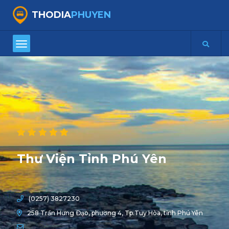
THODIA
PHUYEN
Thư Viện Tỉnh Phú Yên
(0257) 3827230
258 Trần Hưng Ðạo, phường 4, Tp.Tuy Hòa, tỉnh Phú Yên