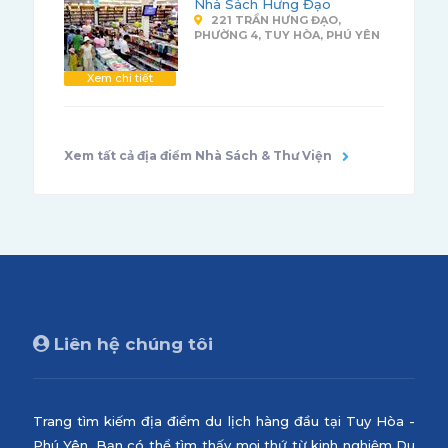
Nhà Sách Hưng Đạo
221 TRẦN HƯNG ĐẠO,
PHƯỜNG 4, TUY HÒA, PHÚ YÊN
Xem chi tiết
Xem tất cả địa điểm Nhà Sách & Thư Viện
Liên hệ chúng tôi
Trang tìm kiếm địa điểm du lịch hàng đầu tại Tuy Hòa -
Phú Yên. Bạn có thể tìm thấy mọi thứ từ kinh nghiệm Du