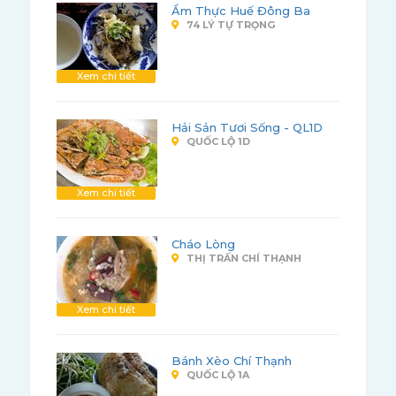
Ẩm Thực Huế Đông Ba
74 LÝ TỰ TRỌNG
Xem chi tiết
Hải Sản Tươi Sống - QL1D
QUỐC LỘ 1D
Xem chi tiết
Cháo Lòng
THỊ TRẤN CHÍ THẠNH
Xem chi tiết
Bánh Xèo Chí Thạnh
QUỐC LỘ 1A