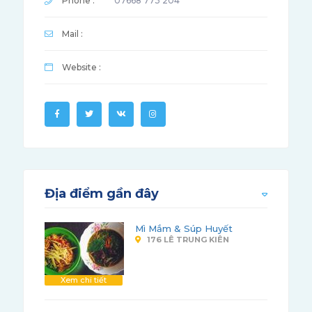
Phone :
07668 773 204
Mail :
Website :
Địa điểm gần đây
Mì Mắm & Súp Huyết
176 LÊ TRUNG KIÊN
Xem chi tiết