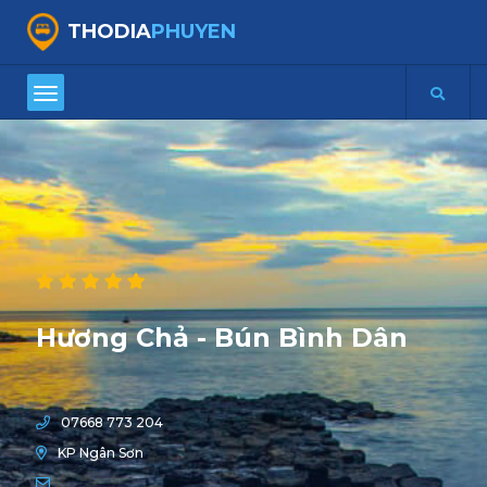
THODIA
PHUYEN
Hương Chả - Bún Bình Dân
07668 773 204
KP Ngân Sơn