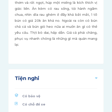
thơm và rất ngọt, húp một miếng là kích thích vị
giác liền. Ăn kèm có rau sống, tỏi hành ngâm
chua, nhìn dĩa rau ghém ở đây khá bắt mắt, 1 tô
bún có giá 20k ăn khá no. Ngoài ra còn có bún
chả cá và bún giò heo nữa ai muốn ăn gì có thể
yêu cầu. Thịt bò dai, hấp dẫn. Giá cả phải chăng,
phục vụ nhanh chóng là những gì mà quán mang
lại.
Tiện nghi
Có bảo vệ
Có chỗ để xe