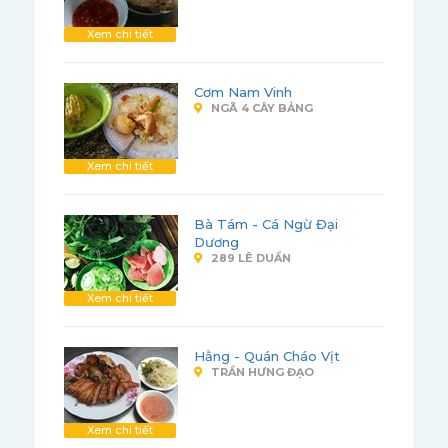
Xem chi tiết
Cơm Nam Vinh
NGÃ 4 CÂY BẢNG
Xem chi tiết
Bà Tám - Cá Ngừ Đại
Dương
289 LÊ DUẨN
Xem chi tiết
Hằng - Quán Cháo Vịt
TRẦN HƯNG ĐẠO
Xem chi tiết