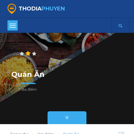
THODIA
PHUYEN
Quán Ăn
1 địa điểm