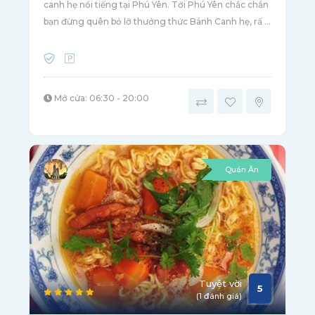
canh hẹ nổi tiếng tại Phú Yên. Tới Phú Yên chắc chắn
bạn đừng quên bỏ lỡ thưởng thức Bánh Canh hẹ, rấ ...
Mở cửa: 06:30 - 20:00
Quán Ăn
Tuyệt vời
5
(1 đánh giá)