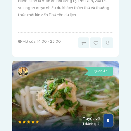
Bánh canh là món ăn nổi tiếng tại Phú Yên, vừa rẻ,
vừa ngon được nhiều du khách thích thú và thưởng
thức mỗi lần đến Phú Yên du lịch
Mở cửa: 14:00 - 23:00
Quán Ăn
Tuyệt vời
5
(1 đánh giá)