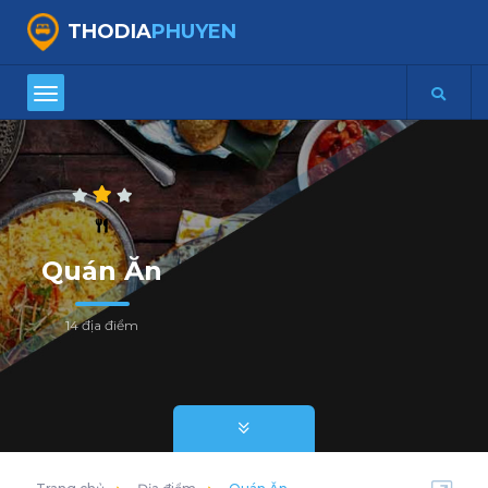
THODIA
PHUYEN
Quán Ăn
14 địa điểm