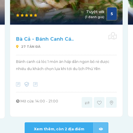
Tuyệt vời
5
(1 đánh giá)
Bà Cả - Bánh Canh Cá..
27 TẢN ĐÀ
Bánh canh cá lóc 1 món ăn hấp dẫn ngon bổ rẻ được
nhiều du khách chọn lựa khi tới du lịch Phú Yên
Mở cửa: 14:00 - 21:00
Xem thêm, còn
2
địa điểm