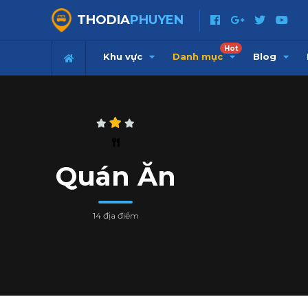
THODIA
PHUYEN
Hot
Khu vực
Danh mục
Blog
Quán Ăn
14 địa điểm