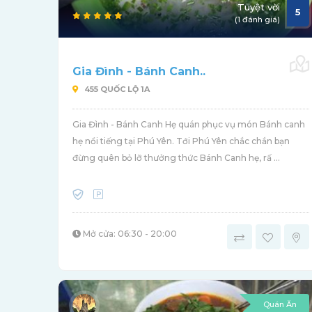
Tuyệt vời
5
(1 đánh giá)
Gia Đình - Bánh Canh..
455 QUỐC LỘ 1A
Gia Đình - Bánh Canh Hẹ quán phục vụ món Bánh canh
hẹ nổi tiếng tại Phú Yên. Tới Phú Yên chắc chắn bạn
đừng quên bỏ lỡ thưởng thức Bánh Canh hẹ, rấ ...
Mở cửa: 06:30 - 20:00
Quán Ăn