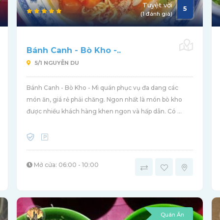
Tuyệt vời
5
(1 đánh giá)
Bánh Canh - Bò Kho -..
5/1 NGUYỄN DU
Bánh Canh - Bò Kho - Mì quán phục vụ đa dang các
món ăn, giá rẻ phải chăng. Ngon nhất là món bò kho
được nhiều khách hàng khen ngon và hấp dẫn. Có ...
Mở cửa: 06:00 - 10:00
Quán Ăn