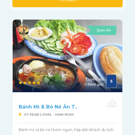
Quán Ăn
Tuyệt vời
5
(1 đánh giá)
Bánh Mì & Bò Né Ẩn T..
47 PEAR LOYAL - HAM NGHI
Bánh mì và bò né thơm ngon, hấp dẫn khách du lịch