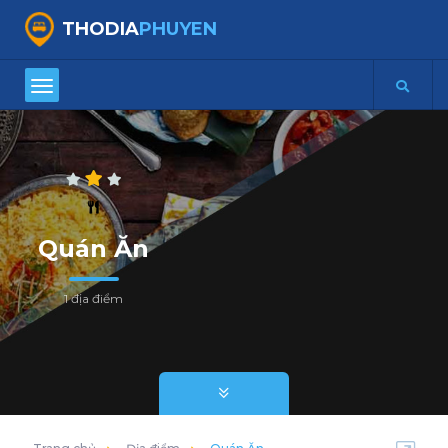
THODIA
PHUYEN
Quán Ăn
1 địa điểm