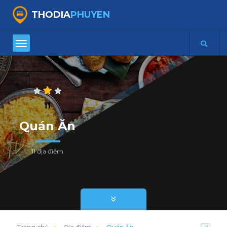
THODIA
PHUYEN
Quán Ăn
11 địa điểm