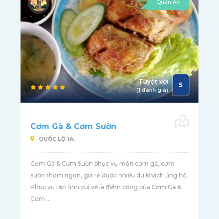
Quán Ăn
Tuyệt vời
5
(1 đánh giá)
Cơm Gà & Cơm Sườn
QUỐC LỘ 1A,
Cơm Gà & Cơm Sườn phục vụ món cơm gà, cơm
sườn thơm ngon, giá rẻ được nhiều du khách ủng hộ.
Phục vụ tận tình vui vẻ là điểm cộng của Cơm Gà &
Cơm ...