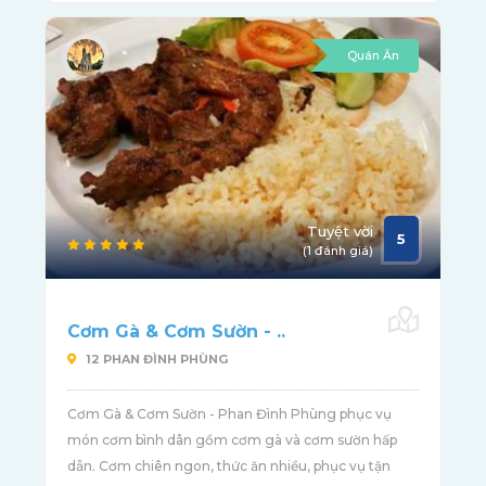
Quán Ăn
Tuyệt vời
5
(1 đánh giá)
Cơm Gà & Cơm Sườn - ..
12 PHAN ĐÌNH PHÙNG
Cơm Gà & Cơm Sườn - Phan Đình Phùng phục vụ
món cơm bình dân gồm cơm gà và cơm sườn hấp
dẫn. Cơm chiên ngon, thức ăn nhiều, phục vụ tận