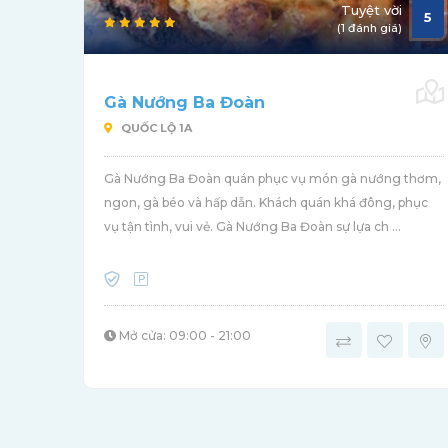
Tuyệt vời
5
(1 đánh giá)
Gà Nướng Ba Đoàn
QUỐC LỘ 1A
Gà Nướng Ba Đoàn quán phục vụ món gà nướng thơm,
ngon, gà béo và hấp dẫn. Khách quán khá đông, phục
vụ tận tình, vui vẻ. Gà Nướng Ba Đoàn sự lựa ch ...
Mở cửa: 09:00 - 21:00