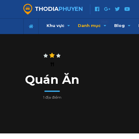
THODIA
PHUYEN
Hot
Khu vực
Danh mục
Blog
Quán Ăn
1 địa điểm