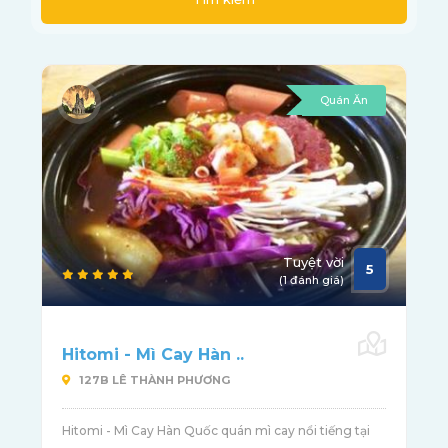
Quán Ăn
Tuyệt vời
5
(1 đánh giá)
Hitomi - Mì Cay Hàn ..
127B LÊ THÀNH PHƯƠNG
Hitomi - Mì Cay Hàn Quốc quán mì cay nổi tiếng tại