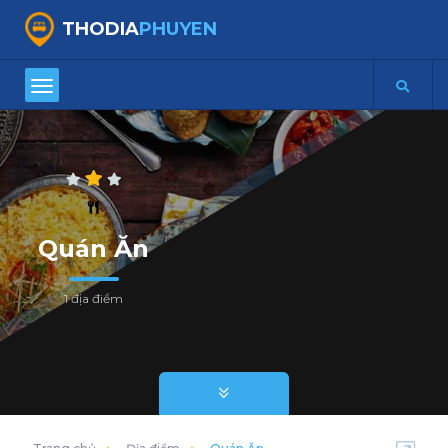
THODIA
PHUYEN
Quán Ăn
1 địa điểm