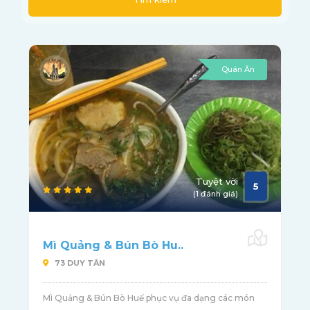
Quán Ăn
Tuyệt vời
5
(1 đánh giá)
Mì Quảng & Bún Bò Hu..
73 DUY TÂN
Mì Quảng & Bún Bò Huế phục vụ đa dạng các món