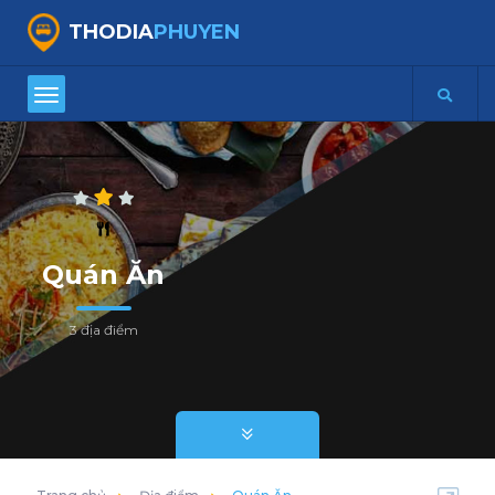
THODIA
PHUYEN
Quán Ăn
3 địa điểm