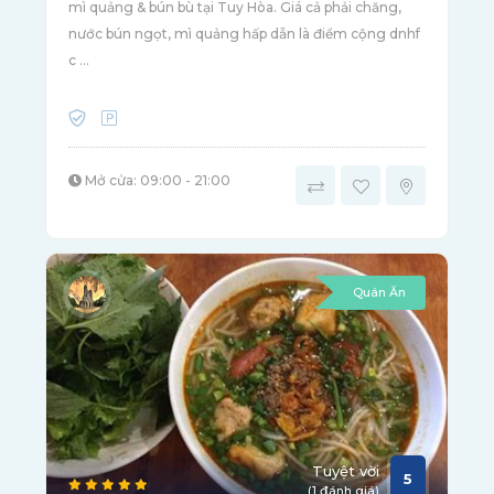
mì quảng & bún bù tại Tuy Hòa. Giá cả phải chăng,
nước bún ngọt, mì quảng hấp dẫn là điểm cộng dnhf
c ...
Mở cửa: 09:00 - 21:00
Quán Ăn
Tuyệt vời
5
(1 đánh giá)