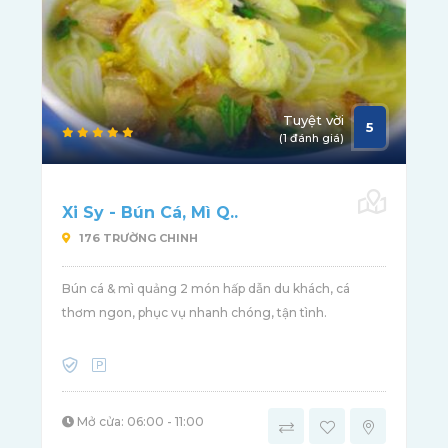
Tuyệt vời
5
(1 đánh giá)
Xi Sy - Bún Cá, Mì Q..
176 TRƯỜNG CHINH
Bún cá & mì quảng 2 món hấp dẫn du khách, cá
thơm ngon, phục vụ nhanh chóng, tận tình.
Mở cửa: 06:00 - 11:00