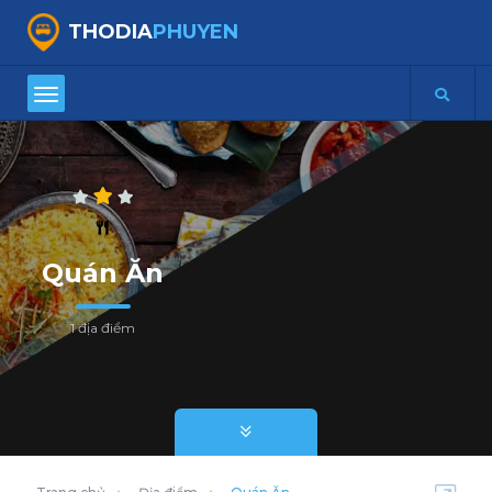
THODIA
PHUYEN
Quán Ăn
1 địa điểm