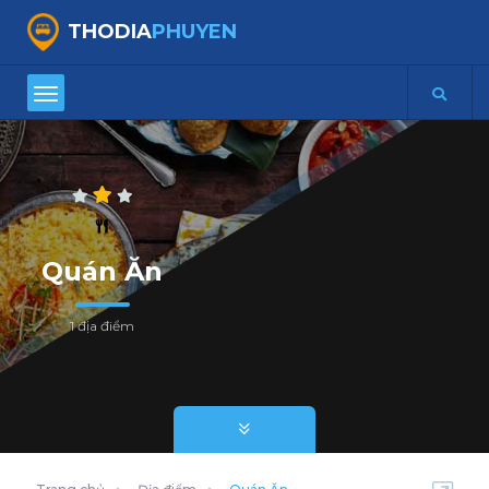
THODIA
PHUYEN
Quán Ăn
1 địa điểm