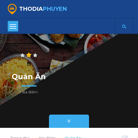
THODIA
PHUYEN
Quán Ăn
1 địa điểm