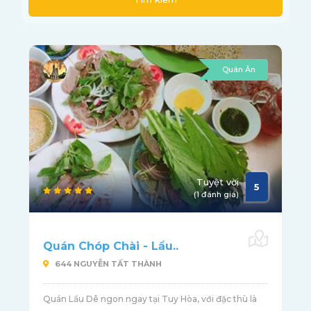
Quán Ăn
Tuyệt vời
5
(1 đánh giá)
Quán Chóp Chài - Lẩu..
644 NGUYỄN TẤT THÀNH
Quán Lẩu Dê ngon ngay tại Tuy Hòa, với đặc thù là