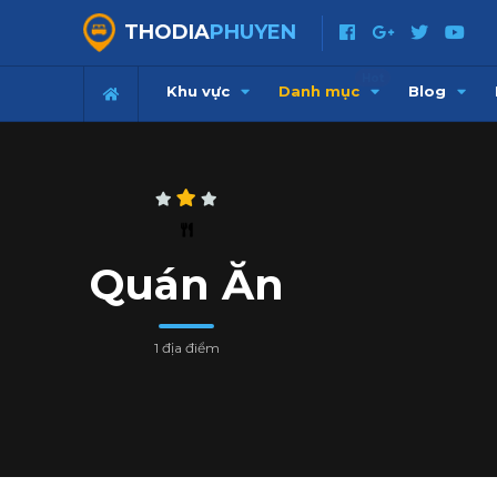
THODIA
PHUYEN
Hot
Khu vực
Danh mục
Blog
Quán Ăn
1 địa điểm