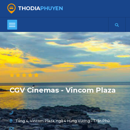
THODIA
PHUYEN
CGV Cinemas - Vincom Plaza
Tầng 4, Vincom Plaza, ngã 4 Hùng Vương - Trần Phú