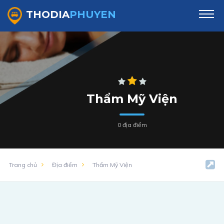
TOP Thẩm Mỹ Viện Tại Phú Yên【Cập Nhật 2022】
THODIA
PHUYEN
Thẩm Mỹ Viện
0 địa điểm
Trang chủ
Địa điểm
Thẩm Mỹ Viện