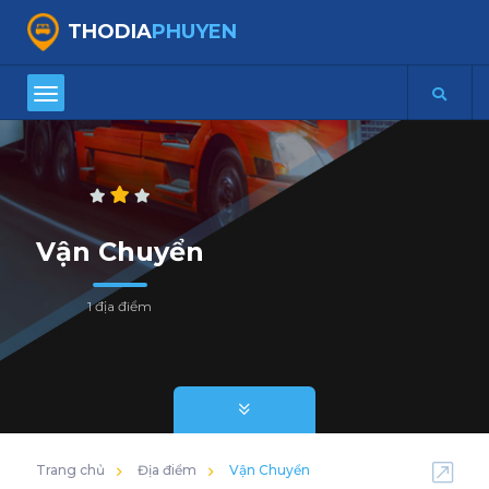
THODIA
PHUYEN
Vận Chuyển
1 địa điểm
Trang chủ
Địa điểm
Vận Chuyển