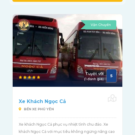
Vận Chuyển
Tuyệt vời
5
(1 đánh giá)
Xe Khách Ngọc Cả
BẾN XE PHÚ YÊN
Xe khách Ngọc Cả phục vụ nhiệt tình chu đáo. Xe
khách Ngọc Cả với mục tiêu không ngừng nâng cao