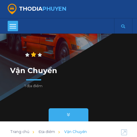
THODIA
PHUYEN
Vận Chuyển
1 địa điểm
Trang chủ
Địa điểm
Vận Chuyển