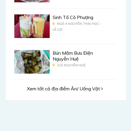
Sinh Tố Cô Phượng
NGÃ 4 NGUYỄN THÁI HỌC -
LÊ LỢI
Bún Mắm Bưu Điện
Nguyễn Huệ
216 NGUYỄN HUỆ
Xem tất cả địa điểm Ăn/ Uống Vặt