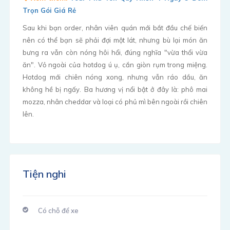
Trọn Gói Giá Rẻ
Sau khi bạn order, nhân viên quán mới bắt đầu chế biến
nên có thể bạn sẽ phải đợi một lát, nhưng bù lại món ăn
bưng ra vẫn còn nóng hôi hổi, đúng nghĩa "vừa thổi vừa
ăn". Vỏ ngoài của hotdog ú ụ, cắn giòn rụm trong miệng.
Hotdog mới chiên nóng xong, nhưng vẫn ráo dầu, ăn
không hề bị ngấy. Ba hương vị nổi bật ở đây là: phô mai
mozza, nhân cheddar và loại có phủ mì bên ngoài rồi chiên
lên.
Tiện nghi
Có chỗ để xe