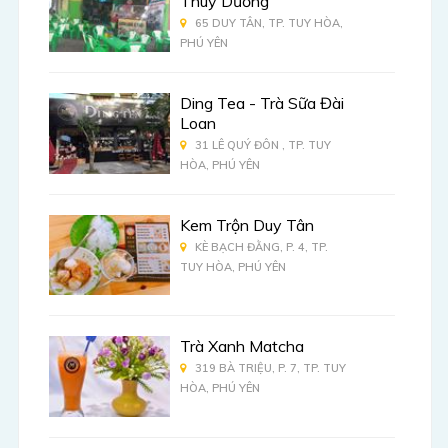
Thùy Dương
65 DUY TÂN, TP. TUY HÒA,
PHÚ YÊN
Ding Tea - Trà Sữa Đài
Loan
31 LÊ QUÝ ĐÔN , TP. TUY
HÒA, PHÚ YÊN
Kem Trộn Duy Tân
KÈ BẠCH ĐẰNG, P. 4, TP.
TUY HÒA, PHÚ YÊN
Trà Xanh Matcha
319 BÀ TRIỆU, P. 7, TP. TUY
HÒA, PHÚ YÊN