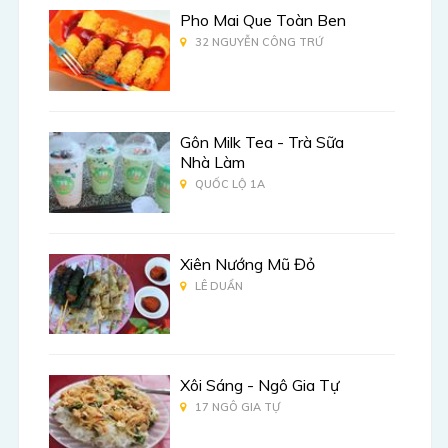
Pho Mai Que Toàn Ben
32 NGUYỄN CÔNG TRỨ
Gôn Milk Tea - Trà Sữa
Nhà Làm
QUỐC LỘ 1A
Xiên Nướng Mũ Đỏ
LÊ DUẨN
Xôi Sáng - Ngô Gia Tự
17 NGÔ GIA TỰ