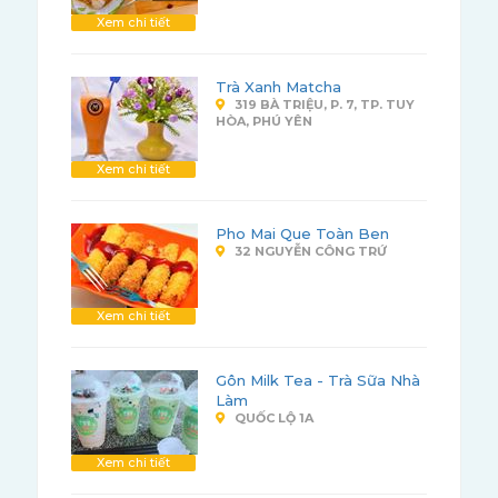
Xem chi tiết
Trà Xanh Matcha
319 BÀ TRIỆU, P. 7, TP. TUY
HÒA, PHÚ YÊN
Xem chi tiết
Pho Mai Que Toàn Ben
32 NGUYỄN CÔNG TRỨ
Xem chi tiết
Gôn Milk Tea - Trà Sữa Nhà
Làm
QUỐC LỘ 1A
Xem chi tiết