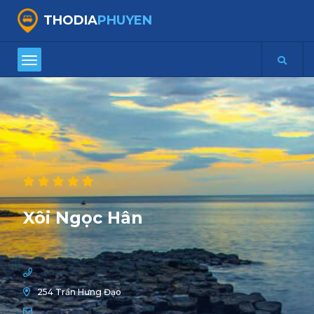
THODIA
PHUYEN
Xôi Ngọc Hân
254 Trần Hưng Đạo