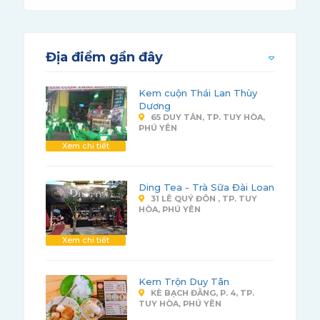
Địa điểm gần đây
Kem cuộn Thái Lan Thùy
Dương
65 DUY TÂN, TP. TUY HÒA,
PHÚ YÊN
Xem chi tiết
Ding Tea - Trà Sữa Đài Loan
31 LÊ QUÝ ĐÔN , TP. TUY
HÒA, PHÚ YÊN
Xem chi tiết
Kem Trộn Duy Tân
KÈ BẠCH ĐẰNG, P. 4, TP.
TUY HÒA, PHÚ YÊN