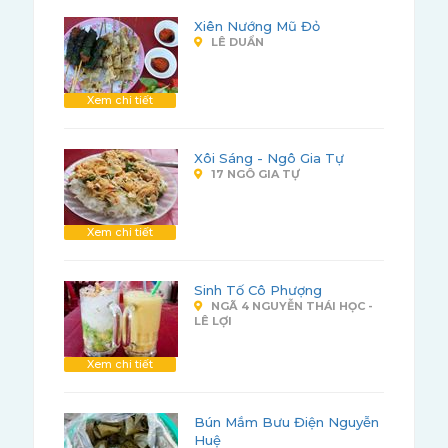
Xiên Nướng Mũ Đỏ
LÊ DUẨN
Xem chi tiết
Xôi Sáng - Ngô Gia Tự
17 NGÔ GIA TỰ
Xem chi tiết
Sinh Tố Cô Phượng
NGÃ 4 NGUYỄN THÁI HỌC -
LÊ LỢI
Xem chi tiết
Bún Mắm Bưu Điện Nguyễn
Huệ