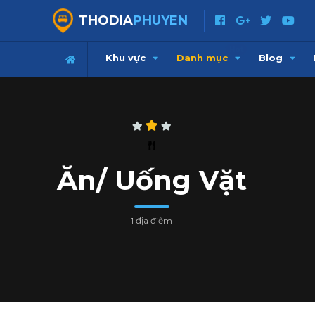
THODIA
PHUYEN
Hot
Khu vực
Danh mục
Blog
Ăn/ Uống Vặt
1 địa điểm